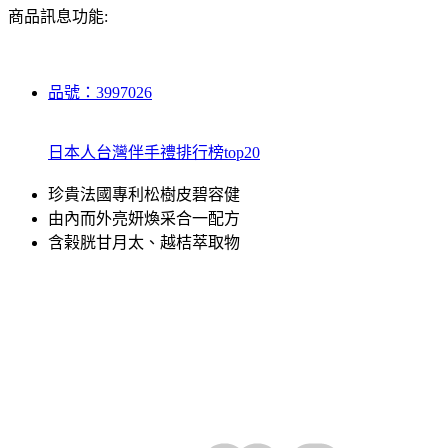
商品訊息功能:
品號：3997026
日本人台灣伴手禮排行榜top20
珍貴法國專利松樹皮碧容健
由內而外亮妍煥采合一配方
含榖胱甘月太、越桔萃取物