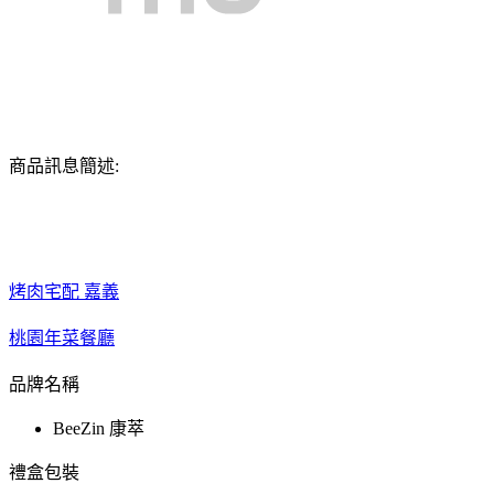
商品訊息簡述:
烤肉宅配 嘉義
桃園年菜餐廳
品牌名稱
BeeZin 康萃
禮盒包裝