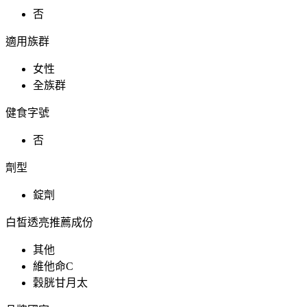
否
適用族群
女性
全族群
健食字號
否
劑型
錠劑
白皙透亮推薦成份
其他
維他命C
穀胱甘月太